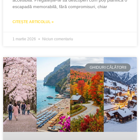
accesibilă. Pregătește-te să descoperi cum poți planifica o
escapadă memorabilă, fără compromisuri, chiar
CITEȘTE ARTICOLUL »
1 martie 2026
Niciun comentariu
GHIDURI CĂLĂTORII