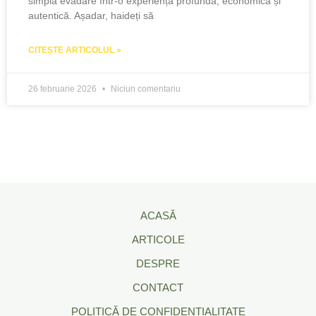
simplă evadare într-o experiență profundă, economică și
autentică. Așadar, haideți să
CITEȘTE ARTICOLUL »
26 februarie 2026
Niciun comentariu
ACASĂ
ARTICOLE
DESPRE
CONTACT
POLITICĂ DE CONFIDENȚIALITATE