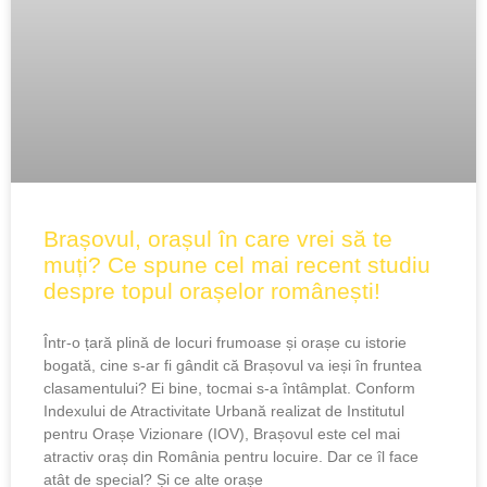
Brașovul, orașul în care vrei să te
muți? Ce spune cel mai recent studiu
despre topul orașelor românești!
Într-o țară plină de locuri frumoase și orașe cu istorie
bogată, cine s-ar fi gândit că Brașovul va ieși în fruntea
clasamentului? Ei bine, tocmai s-a întâmplat. Conform
Indexului de Atractivitate Urbană realizat de Institutul
pentru Orașe Vizionare (IOV), Brașovul este cel mai
atractiv oraș din România pentru locuire. Dar ce îl face
atât de special? Și ce alte orașe