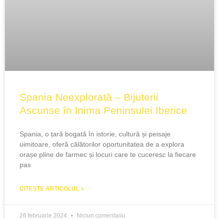
Spania Neexplorată – Bijuterii
Ascunse în Inima Peninsulei Iberice
Spania, o țară bogată în istorie, cultură și peisaje
uimitoare, oferă călătorilor oportunitatea de a explora
orașe pline de farmec și locuri care te cuceresc la fiecare
pas
CITEȘTE ARTICOLUL »
26 februarie 2024
Niciun comentariu