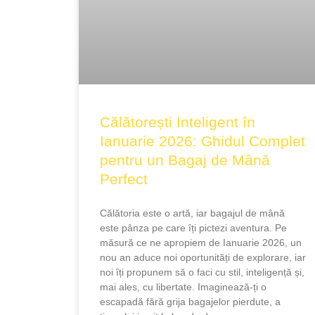
Călătorești Inteligent în
Ianuarie 2026: Ghidul Complet
pentru un Bagaj de Mână
Perfect
Călătoria este o artă, iar bagajul de mână
este pânza pe care îți pictezi aventura. Pe
măsură ce ne apropiem de Ianuarie 2026, un
nou an aduce noi oportunități de explorare, iar
noi îți propunem să o faci cu stil, inteligență și,
mai ales, cu libertate. Imaginează-ți o
escapadă fără grija bagajelor pierdute, a