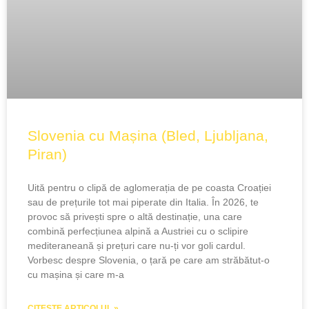
Slovenia cu Mașina (Bled, Ljubljana,
Piran)
Uită pentru o clipă de aglomerația de pe coasta Croației
sau de prețurile tot mai piperate din Italia. În 2026, te
provoc să privești spre o altă destinație, una care
combină perfecțiunea alpină a Austriei cu o sclipire
mediteraneană și prețuri care nu-ți vor goli cardul.
Vorbesc despre Slovenia, o țară pe care am străbătut-o
cu mașina și care m-a
CITEȘTE ARTICOLUL »