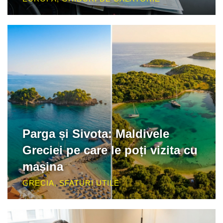
Parga și Sivota: Maldivele
Greciei pe care le poți vizita cu
mașina
GRECIA
,
SFATURI UTILE