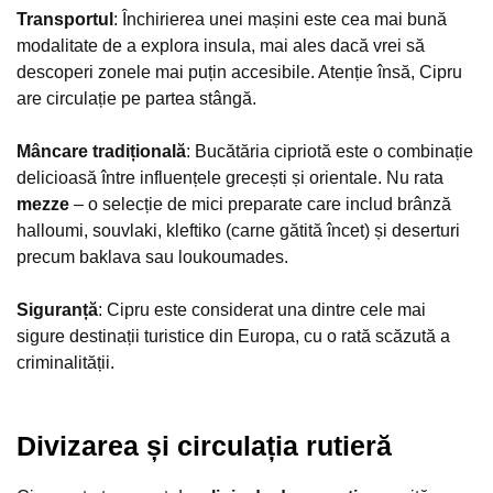
Transportul
: Închirierea unei mașini este cea mai bună
modalitate de a explora insula, mai ales dacă vrei să
descoperi zonele mai puțin accesibile. Atenție însă, Cipru
are circulație pe partea stângă.
Mâncare tradițională
: Bucătăria cipriotă este o combinație
delicioasă între influențele grecești și orientale. Nu rata
mezze
– o selecție de mici preparate care includ brânză
halloumi, souvlaki, kleftiko (carne gătită încet) și deserturi
precum baklava sau loukoumades.
Siguranță
: Cipru este considerat una dintre cele mai
sigure destinații turistice din Europa, cu o rată scăzută a
criminalității.
Divizarea și circulația rutieră