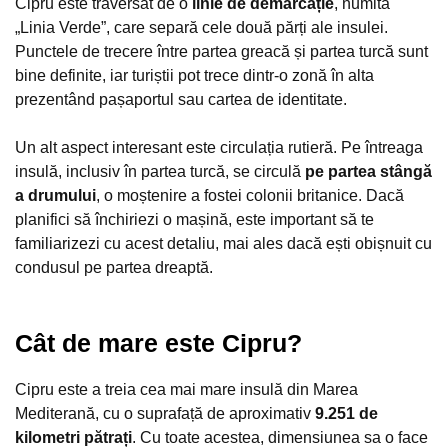
Cipru este traversat de o
linie de demarcație
, numită
„Linia Verde”, care separă cele două părți ale insulei.
Punctele de trecere între partea greacă și partea turcă sunt
bine definite, iar turiștii pot trece dintr-o zonă în alta
prezentând pașaportul sau cartea de identitate.
Un alt aspect interesant este circulația rutieră. Pe întreaga
insulă, inclusiv în partea turcă, se circulă
pe partea stângă
a drumului
, o moștenire a fostei colonii britanice. Dacă
planifici să închiriezi o mașină, este important să te
familiarizezi cu acest detaliu, mai ales dacă ești obișnuit cu
condusul pe partea dreaptă.
Cât de mare este Cipru?
Cipru este a treia cea mai mare insulă din Marea
Mediterană, cu o suprafață de aproximativ
9.251 de
kilometri pătrați
. Cu toate acestea, dimensiunea sa o face