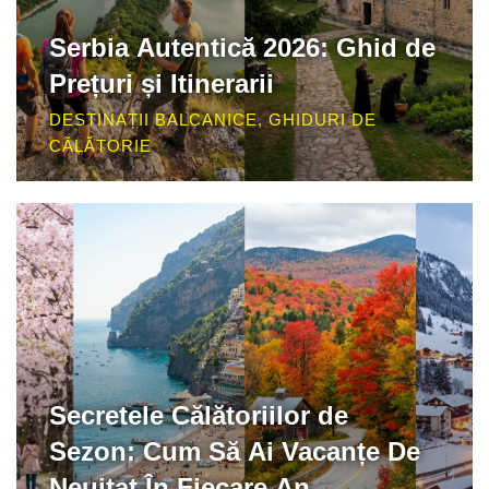
Serbia Autentică 2026: Ghid de
Prețuri și Itinerarii
DESTINAȚII BALCANICE
,
GHIDURI DE
CĂLĂTORIE
Secretele Călătoriilor de
Sezon: Cum Să Ai Vacanțe De
Neuitat În Fiecare An