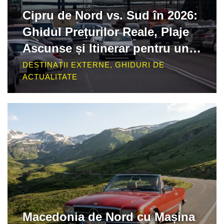
Cipru de Nord vs. Sud în 2026:
Ghidul Prețurilor Reale, Plaje
Ascunse și Itinerar pentru un
Buget Inteligent
DESTINAȚII EXTERNE
,
GHIDURI DE
ACTUALITATE
Macedonia de Nord cu Mașina