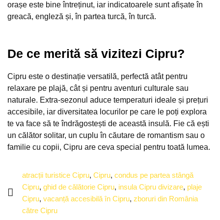
orașe este bine întreținut, iar indicatoarele sunt afișate în
greacă, engleză și, în partea turcă, în turcă.
De ce merită să vizitezi Cipru?
Cipru este o destinație versatilă, perfectă atât pentru
relaxare pe plajă, cât și pentru aventuri culturale sau
naturale. Extra-sezonul aduce temperaturi ideale și prețuri
accesibile, iar diversitatea locurilor pe care le poți explora
te va face să te îndrăgostești de această insulă. Fie că ești
un călător solitar, un cuplu în căutare de romantism sau o
familie cu copii, Cipru are ceva special pentru toată lumea.
atracții turistice Cipru
,
Cipru
,
condus pe partea stângă
Cipru
,
ghid de călătorie Cipru
,
insula Cipru divizare
,
plaje
Cipru
,
vacanță accesibilă în Cipru
,
zboruri din România
către Cipru