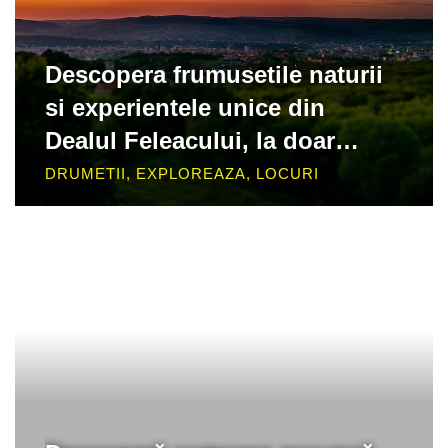
Descopera frumusetile naturii
si experientele unice din
Dealul Feleacului, la doar
cativa km de Cluj-Napoca!
DRUMETII
,
EXPLOREAZA
,
LOCURI