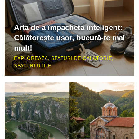
Arta de a împacheta inteligent:
Călătorește ușor, bucură-te mai
mult!
EXPLOREAZA
,
SFATURI DE CĂLĂTORIE
,
SFATURI UTILE