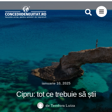
Skip
to
content
ianuarie 10, 2025
Cipru: tot ce trebuie să știi
de
Teodora Luiza