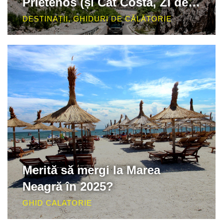
Prietenos (și Cât Costă, ZI de
ZI!)
DESTINAȚII
,
GHIDURI DE CĂLĂTORIE
Merită să mergi la Marea
Neagră în 2025?
GHID CALATORIE