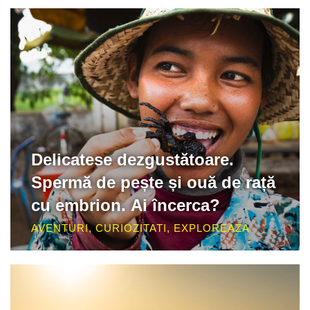
Delicatese dezgustătoare.
Spermă de pește și ouă de rață
cu embrion. Ai încerca?
AVENTURI
,
CURIOZITATI
,
EXPLOREAZA