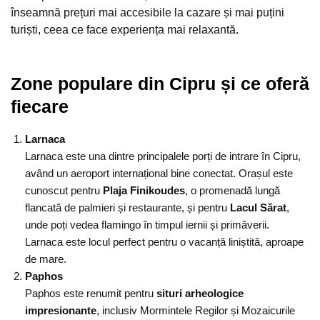
înseamnă prețuri mai accesibile la cazare și mai puțini
turiști, ceea ce face experiența mai relaxantă.
Zone populare din Cipru și ce oferă
fiecare
Larnaca
Larnaca este una dintre principalele porți de intrare în Cipru,
având un aeroport internațional bine conectat. Orașul este
cunoscut pentru
Plaja Finikoudes
, o promenadă lungă
flancată de palmieri și restaurante, și pentru
Lacul Sărat
,
unde poți vedea flamingo în timpul iernii și primăverii.
Larnaca este locul perfect pentru o vacanță liniștită, aproape
de mare.
Paphos
Paphos este renumit pentru
situri arheologice
impresionante
, inclusiv Mormintele Regilor și Mozaicurile