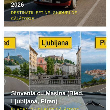
2026
DESTINATII IEFTINE
,
GHIDURI DE
CĂLĂTORIE
Slovenia cu Mașina (Bled,
Ljubljana, Piran)
EUROPA
,
GHIDURI DE CĂLĂTORIE