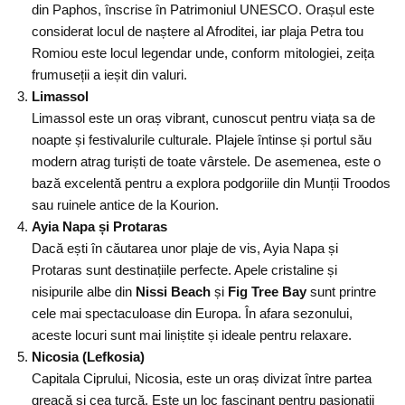
din Paphos, înscrise în Patrimoniul UNESCO. Orașul este
considerat locul de naștere al Afroditei, iar plaja Petra tou
Romiou este locul legendar unde, conform mitologiei, zeița
frumuseții a ieșit din valuri.
Limassol
Limassol este un oraș vibrant, cunoscut pentru viața sa de
noapte și festivalurile culturale. Plajele întinse și portul său
modern atrag turiști de toate vârstele. De asemenea, este o
bază excelentă pentru a explora podgoriile din Munții Troodos
sau ruinele antice de la Kourion.
Ayia Napa și Protaras
Dacă ești în căutarea unor plaje de vis, Ayia Napa și
Protaras sunt destinațiile perfecte. Apele cristaline și
nisipurile albe din
Nissi Beach
și
Fig Tree Bay
sunt printre
cele mai spectaculoase din Europa. În afara sezonului,
aceste locuri sunt mai liniștite și ideale pentru relaxare.
Nicosia (Lefkosia)
Capitala Ciprului, Nicosia, este un oraș divizat între partea
greacă și cea turcă. Este un loc fascinant pentru pasionații