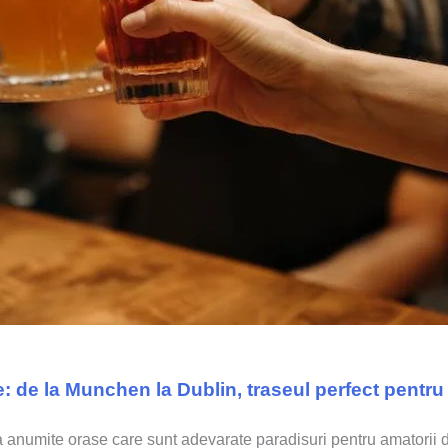
e: de la Munchen la Dublin, traseul perfect pentr
sta anumite orase care sunt adevarate paradisuri pentru amatorii d