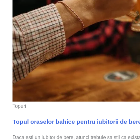
Topuri
Topul oraselor bahice pentru iubitorii de ber
Daca esti un iubitor de bere, atunci trebuie sa stii ca exi