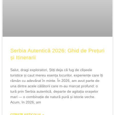
Serbia Autentică 2026: Ghid de Prețuri
și Itinerarii
Salut, dragi exploratori, Știți deja că fug de clișeele
turistice și caut mereu esența locurilor, experiențe care îți
rămân cu adevărat în minte. În 2026, am avut parte de
una dintre acele călătorii care m-au marcat profund: o
tură prin Serbia autentică, departe de agitația orașelor
mari — o combinație de natură pură și istorie veche.
Acum, în 2026, am
CITEȘTE ARTICOLUL »