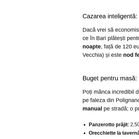
Cazarea inteligentă:
Dacă vrei să economise
ce în Bari plătești pen
noapte
, față de 120 eu
Vecchia) și este
nod fe
Buget pentru masă: 
Poți mânca incredibil 
pe faleza din Polignan
manual
pe stradă; o pu
Panzerotto prăjit:
2.50
Orecchiette la tavern