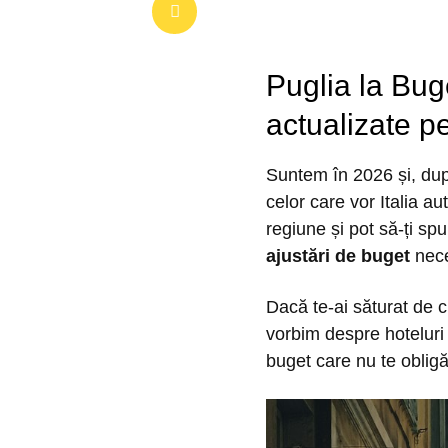
Puglia la Buge
actualizate p
Suntem în 2026 și, după
celor care vor Italia a
regiune și pot să-ți sp
ajustări de buget
nece
Dacă te-ai săturat de cl
vorbim despre hoteluri
buget care nu te obligă