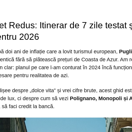
t Redus: Itinerar de 7 zile testat ș
entru 2026
 doi ani de inflație care a lovit turismul european,
Pugl
utentică fără să plătească prețuri de Coasta de Azur. Am r
un clar: planul pe care l-am conturat în 2024 încă funcți
sare pentru realitatea de azi.
ișee despre „dolce vita” și vrei cifre brute, acest ghid es
 de lux, ci despre cum să vezi
Polignano, Monopoli și 
 să faci credit la bancă.