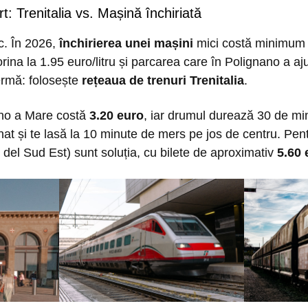
t: Trenitalia vs. Mașină închiriată
sc. În 2026,
închirierea unei mașini
mici costă minimum 4
ina la 1.95 euro/litru și parcarea care în Polignano a aj
rmă: folosește
rețeaua de trenuri Trenitalia
.
ano a Mare costă
3.20 euro
, iar drumul durează 30 de min
nat și te lasă la 10 minute de mers pe jos de centru. Pen
 del Sud Est) sunt soluția, cu bilete de aproximativ
5.60 