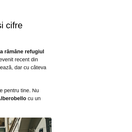
i cifre
ia rămâne refugiul
evenit recent din
onează, dar cu câteva
te pentru tine. Nu
Alberobello
cu un