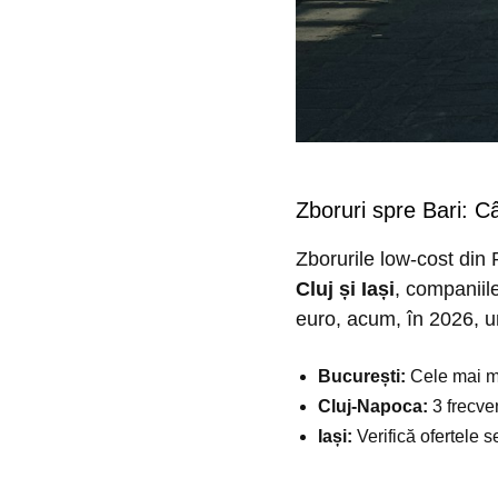
Zboruri spre Bari: C
Zborurile low-cost din 
Cluj și Iași
, companiil
euro, acum, în 2026, 
București:
Cele mai mul
Cluj-Napoca:
3 frecve
Iași:
Verifică ofertele 