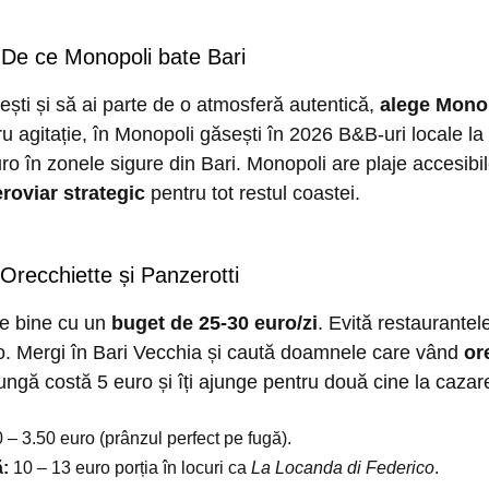
 De ce Monopoli bate Bari
ști și să ai parte de o atmosferă autentică,
alege Mono
tru agitație, în Monopoli găsești în 2026 B&B-uri locale la
ro în zonele sigure din Bari. Monopoli are plaje accesibil
roviar strategic
pentru tot restul coastei.
Orecchiette și Panzerotti
de bine cu un
buget de 25-30 euro/zi
. Evită restaurantel
o. Mergi în Bari Vecchia și caută doamnele care vând
or
ngă costă 5 euro și îți ajunge pentru două cine la cazar
 – 3.50 euro (prânzul perfect pe fugă).
ă:
10 – 13 euro porția în locuri ca
La Locanda di Federico
.