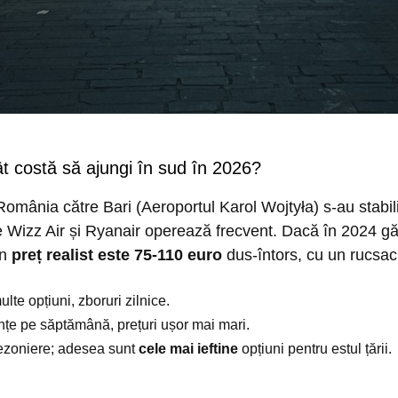
ât costă să ajungi în sud în 2026?
România către Bari (Aeroportul Karol Wojtyła) s-au stabil
e Wizz Air și Ryanair operează frecvent. Dacă în 2024 gă
un
preț realist este 75-110 euro
dus-întors, cu un rucsac 
te opțiuni, zboruri zilnice.
nțe pe săptămână, prețuri ușor mai mari.
sezoniere; adesea sunt
cele mai ieftine
opțiuni pentru estul țării.