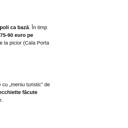
poli ca bază
. În timp
75-90 euro pe
e la picior (Cala Porta
e cu „meniu turistic” de
ecchiette făcute
e.