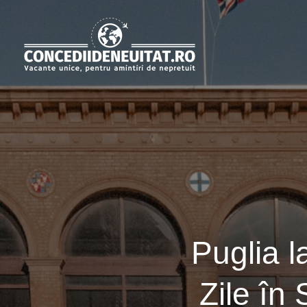
Skip
to
content
Puglia l
Zile în 