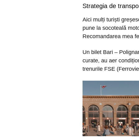
Strategia de transpor
Aici mulți turiști greșe
pune la socoteală motor
Recomandarea mea fe
Un bilet Bari – Polign
curate, au aer condițio
trenurile FSE (Ferrovie